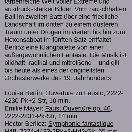
farbenreiche Welt voller Extreme und
ausdrucksstarker Bilder. Vom rauschhaften
Ball im zweiten Satz über eine friedliche
Landschaft im dritten zu einem düsteren
Traum unter Drogen im vierten bis hin zum
Hexensabbat im fünften Satz entfaltet
Berlioz eine Klangpalette von einer
außergewöhnlichen Fantasie. Die Musik ist
bildhaft, radikal und mitreißend – und gilt
bis heute als eines der originellsten
Orchesterwerke des 19. Jahrhunderts.
Louise Bertin:
Ouverture zu Fausto
, 2222-
4230-Pk+2-Str, 10 min.
Emilie Mayer:
Faust Ouvertüre op. 46
,
2222-2231-Pk-Str, 14 min.
Hector Berlioz:
Symphonie fantastique
H48
, 2224-4432-2Pk+3-Hrf2-Str, 55 min.